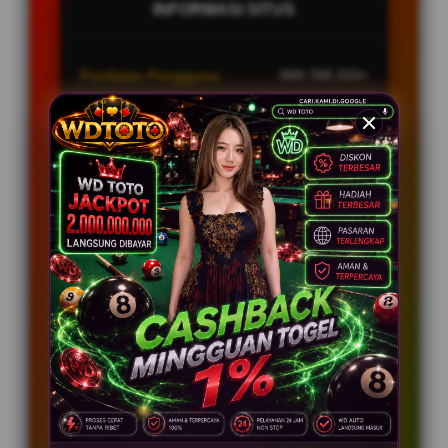
INFORMASI SITUS
Penilaian Pengguna
999.789.333+
Sistem Pembayaran
4 Metode
Layanan Support
24/7
Platform
Multi-Device
PENAWARAN SPESIAL
BONUS NEW MEMBER 100%
Minimal Deposit Rp. 10.000