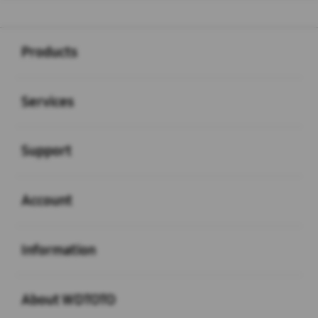
Buka
Footer Navigation
Products
Buka
Services
Buka
Support
Buka
Account
Buka
Information
Buka
About WDTOTO