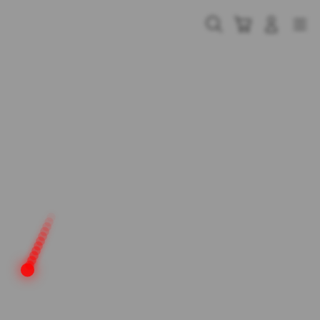
Skip
to
Cari
Troli
Login
Navigation
content